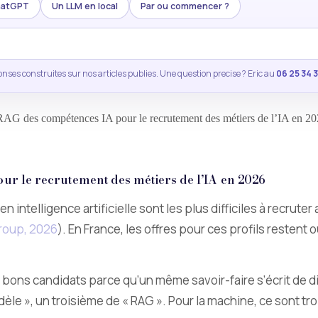
ChatGPT
Un LLM en local
Par ou commencer ?
nses construites sur nos articles publies. Une question precise ? Eric au
06 25 34 
RAG des compétences IA pour le recrutement des métiers de l’IA en 2
r le recrutement des métiers de l’IA en 2026
 intelligence artificielle sont les plus difficiles à recruter
oup, 2026
). En France, les offres pour ces profils restent
es bons candidats parce qu’un même savoir-faire s’écrit de d
èle », un troisième de « RAG ». Pour la machine, ce sont tr