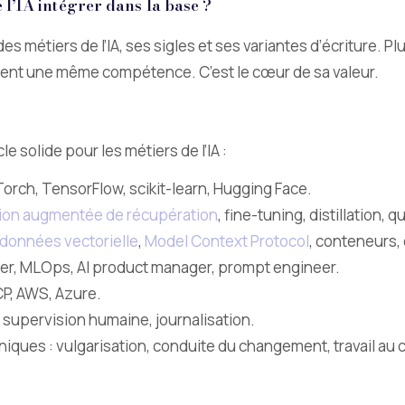
 l’IA intégrer dans la base ?
es métiers de l’IA, ses sigles et ses variantes d’écriture. Plu
nent une même compétence. C’est le cœur de sa valeur.
e solide pour les métiers de l’IA :
orch, TensorFlow, scikit-learn, Hugging Face.
ion augmentée de récupération
, fine-tuning, distillation, q
données vectorielle
,
Model Context Protocol
, conteneurs,
neer, MLOps, AI product manager, prompt engineer.
CP, AWS, Azure.
, supervision humaine, journalisation.
ques : vulgarisation, conduite du changement, travail au c