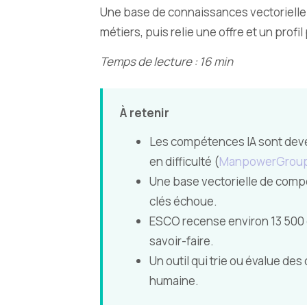
Une base de connaissances vectorielle c
métiers, puis relie une offre et un profi
Temps de lecture : 16 min
À retenir
Les compétences IA sont deven
en difficulté (
ManpowerGroup
Une base vectorielle de compét
clés échoue.
ESCO recense environ 13 500 c
savoir-faire.
Un outil qui trie ou évalue des 
humaine.