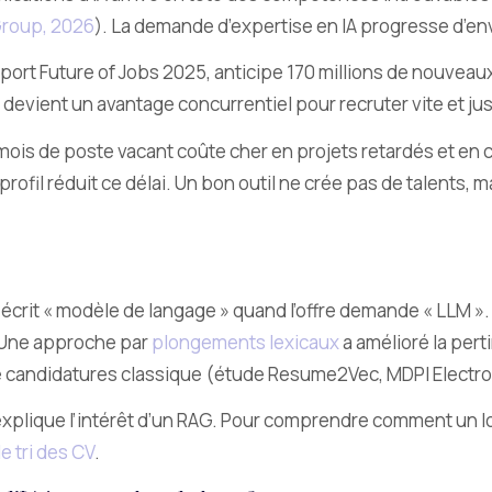
roup, 2026
). La demande d’expertise en IA progresse d’env
rt Future of Jobs 2025, anticipe 170 millions de nouveaux em
ri devient un avantage concurrentiel pour recruter vite et jus
mois de poste vacant coûte cher en projets retardés et en 
ofil réduit ce délai. Un bon outil ne crée pas de talents, m
ui écrit « modèle de langage » quand l’offre demande « LLM 
. Une approche par
plongements lexicaux
a amélioré la per
 de candidatures classique (étude Resume2Vec, MDPI Electro
xplique l’intérêt d’un RAG. Pour comprendre comment un logi
le tri des CV
.