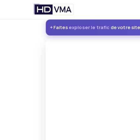
Passer
Faites
exploser le trafic
de votre sit
au
✦
contenu