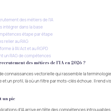
rutement des métiers de l’IA
s intégrer dans la base
ompétences étape par étape
s relier au RAG
orme à l’AI Act et au RGPD
yant un RAG de compétences
recrutement des métiers de l’IA en 2026 ?
connaissances vectorielle qui rassemble la terminologie te
e et un profil, là où un filtre par mots-clés échoue. Il rend v
t un pic
ations d’IA arrive en tête des compétences introuvables (20