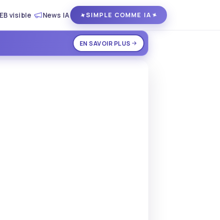
EB visible
News IA
✦
✦
SIMPLE COMME IA
EN SAVOIR PLUS