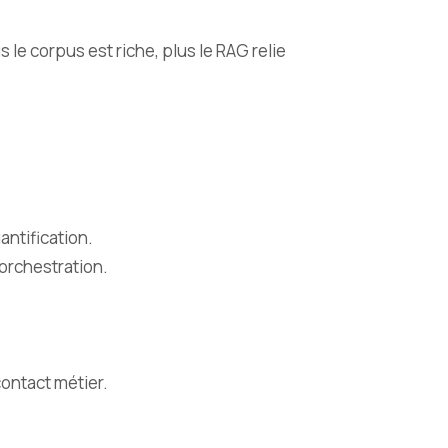
s le corpus est riche, plus le RAG relie
uantification.
 orchestration.
ontact métier.