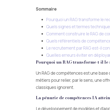
Sommaire
Pourquoi un RAG transforme le rec
Quels signes et termes technique
Comment construire le RAG de c
Quels référentiels de compétence
Le recrutement par RAG est-il conf
Quelles erreurs éviter en déplo
Pourquoi un RAG transforme-t-il le 
Un RAG de compétences est une base de 
métiers pour relier, par le sens, une offr
classiques ignorent.
La pénurie de compétences IA attein
Le développement de modèles et d’applic