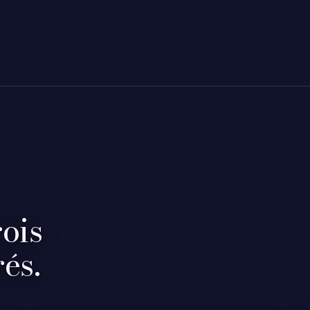
rois
és.