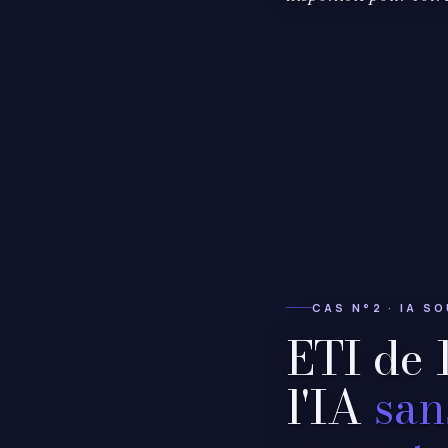
CAS N°2 · IA S
ETI de 1
l'IA
san