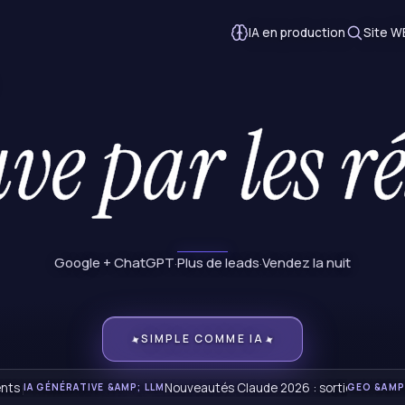
IA en production
Site WE
La preuve par les résultats.
Google + ChatGPT
Plus de leads
Vendez la nuit
·
·
✦
✦
SIMPLE COMME IA
ts par l’IA : panorama de l’état de l’art en 2026
Nouveautés Claude 2026 : sorties récente
IA GÉNÉRATIVE &AMP; LLM
GEO &AMP