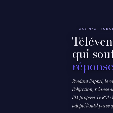
CAS N°3 · FORC
Télévent
qui sou
répons
Pendant l'appel, le co
l'objection, relance 
l'IA propose. Le ROI s
adopté l'outil parce q