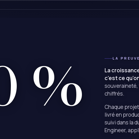
0 %
LA PREUV
La croissance
c'est ce qu'o
souveraineté, v
chiffrés.
Chaque projet
livré en produ
suivi dans la 
Engineer
, app