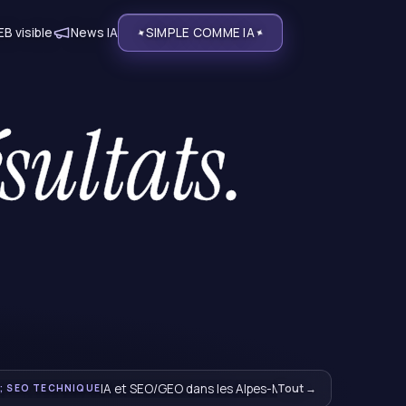
✦
✦
B visible
News IA
SIMPLE COMME IA
s d’Anthropic et top 10 des serveurs MCP
IA et SEO/GEO dans les Alpes-Maritimes : panorama 
Tout →
; SEO TECHNIQUE