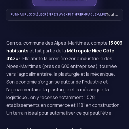
Votre commercial 24/7
Bateaux, ports, chantiers
Urgence & local
Toiture & charpente
Dépannage & domotique
Intérieur & énergétique
Tous droits
Gastronomie & traiteurs
Infogérance & cyber
Croissance digitale
Marseille · Nice · T
Indépendants
TPE / PME
Tout →
Paris
FUNNEL IA
NAUTISME
PLOMBIERS
COUVREURS
ÉLECTRICIENS
RÉNOVATION
RESTAURANTS
AVOCATS
EXPERTS-COMPTABLES
IT & ESN
FREELANCES
PME
PACA
ÎLE-DE-FRANCE
ALPES-MARITIME
Carros, commune des Alpes-Maritimes, compte
13 803
habitants
et fait partie de la
Métropole Nice Côte
d'Azur
. Elle abrite la première zone industrielle des
Alpes-Maritimes (près de 600 entreprises), tournée
vers l'agroalimentaire, la plasturgie et la mécanique.
Son économie s'organise autour de l'industrie et
l'agroalimentaire, la plasturgie et la mécanique, la
logistique : on y recense notamment 1 578
établissements en commerce et 1 181 en construction.
Un terrain idéal pour automatiser ce qui peut l'être.