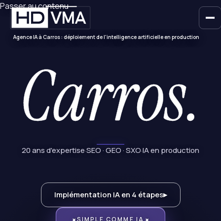
Passer au contenu
Agence IA à Carros : déploiement de l'intelligence artificielle en production
Carros.
20 ans d'expertise
SEO · GEO · SXO
IA en production
·
·
Implémentation IA en 4 étapes
▸
SIMPLE COMME IA
✦
✦