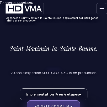
Passer au contenu
Agence IA à Saint-Maximin-la-Sainte-Baume : déploiement de l'intelligence
artificielle en production
Saint-Maximin-la-Sainte-Baum
20 ans d'expertise
SEO · GEO · SXO
IA en production
·
·
Implémentation IA en 4 étapes
▸
SIMPLE COMME IA
✦
✦