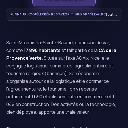
Votre commercial 24/7
Bateaux, ports, chantiers
Urgence & local
Toiture & charpente
Dépannage & domotique
Intérieur & énergétique
Tous droits
Gastronomie & traiteurs
Infogérance & cyber
Croissance digitale
Marseille · Nice · T
Indépendants
TPE / PME
Tout →
Paris
FUNNEL IA
NAUTISME
PLOMBIERS
COUVREURS
ÉLECTRICIENS
RÉNOVATION
RESTAURANTS
AVOCATS
EXPERTS-COMPTABLES
IT & ESN
FREELANCES
PME
PACA
ÎLE-DE-FRANCE
ALPES-MARITIME
Saint-Maximin-la-Sainte-Baume, commune du Var,
compte
17 896 habitants
et fait partie de la
CA de la
Provence Verte
. Située sur l'axe A8 Aix, Nice, elle
conjugue logistique, commerce, agroalimentaire et
tourisme religieux (basilique). Son économie
s'organise autour de la logistique et le commerce,
l'agroalimentaire, le tourisme : on y recense
notamment 1 690 établissements en commerce et 1
049 en construction. Des activités où la technologie,
bien déployée, apporte une vraie valeur.