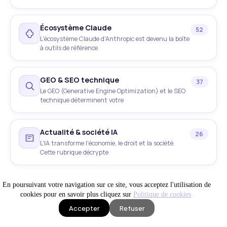
Écosystème Claude
52
L'écosystème Claude d'Anthropic est devenu la boîte
à outils de référence
GEO & SEO technique
37
Le GEO (Generative Engine Optimization) et le SEO
technique déterminent votre
Actualité & société IA
26
L'IA transforme l'économie, le droit et la société.
Cette rubrique décrypte
IA locale & hardware
En poursuivant votre navigation sur ce site, vous acceptez l'utilisation de
25
cookies pour en savoir plus cliquez sur
Politique de cookies
Faire tourner l'IA en local , sur un mini-PC, une
station
Accepter
Refuser
IA en production
Site WEB visible
News IA