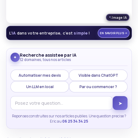
Image IA
L’
IA
dans votre entreprise, c’est
simple
!
EN SAVOIR PLUS
Recherche assistee par IA
✦
12 domaines, tous nos articles
Automatiser mes devis
Visible dans ChatGPT
Un LLM en local
Par ou commencer ?
➤
Reponses construites sur nos articles publies. Une question precise ?
Eric au
06 25 34 34 25