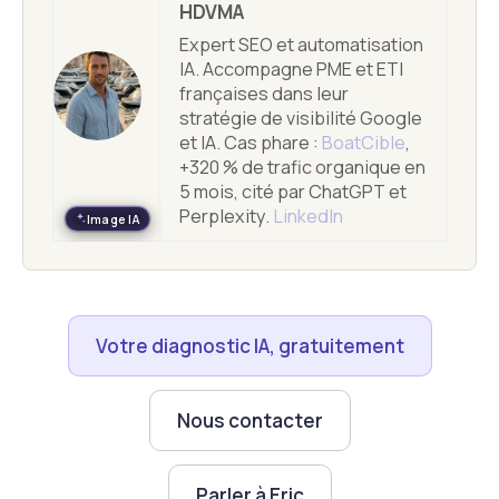
HDVMA
Expert SEO et automatisation
IA. Accompagne PME et ETI
françaises dans leur
stratégie de visibilité Google
et IA. Cas phare :
BoatCible
,
+320 % de trafic organique en
5 mois, cité par ChatGPT et
Perplexity.
LinkedIn
Image IA
Votre diagnostic IA, gratuitement
Nous contacter
Parler à Eric