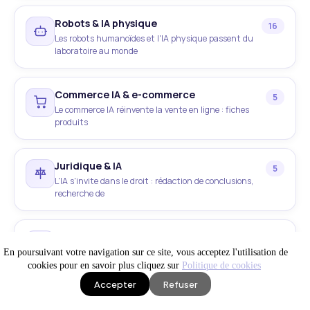
Robots & IA physique
16
Les robots humanoïdes et l'IA physique passent du
laboratoire au monde
Commerce IA & e-commerce
5
Le commerce IA réinvente la vente en ligne : fiches
produits
Juridique & IA
5
L'IA s'invite dans le droit : rédaction de conclusions,
recherche de
Marketing IA
4
Le marketing IA transforme l'acquisition : stratégie
En poursuivant votre navigation sur ce site, vous acceptez l'utilisation de
de contenu, génération de
cookies pour en savoir plus cliquez sur
Politique de cookies
Accepter
Refuser
IA en production
Site WEB visible
News IA
Création de site & dev