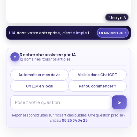
Image IA
L’
IA
dans votre entreprise, c’est
simple
!
EN SAVOIR PLUS
Recherche assistee par IA
✦
12 domaines, tous nos articles
Automatiser mes devis
Visible dans ChatGPT
Un LLM en local
Par ou commencer ?
➤
Reponses construites sur nos articles publies. Une question precise ?
Eric au
06 25 34 34 25