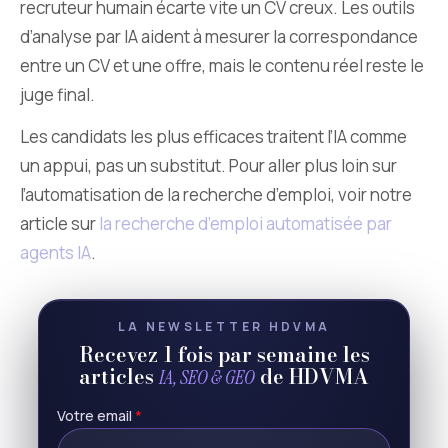
recruteur humain écarte vite un CV creux. Les outils
d’analyse par IA aident à mesurer la correspondance
entre un CV et une offre, mais le contenu réel reste le
juge final.
Les candidats les plus efficaces traitent l’IA comme
un appui, pas un substitut. Pour aller plus loin sur
l’automatisation de la recherche d’emploi, voir notre
article sur
la recherche d’emploi automatisée par
agents IA
.
LA NEWSLETTER HDVMA
Recevez 1 fois par semaine les
articles
de HDVMA
IA, SEO & GEO
Votre email
*