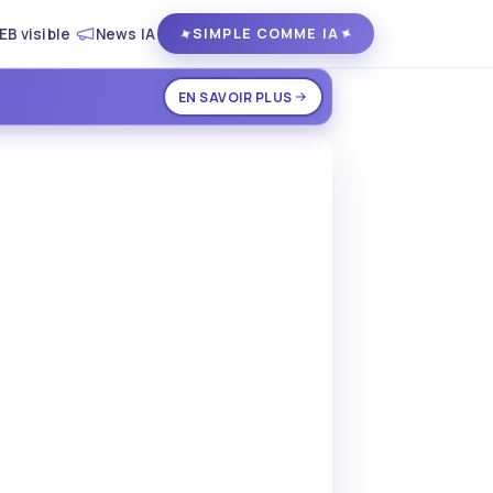
EB visible
News IA
✦
✦
SIMPLE COMME IA
EN SAVOIR PLUS