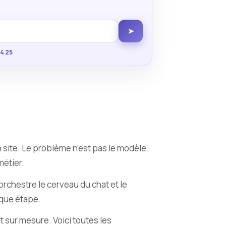
➤
34 25
n site. Le problème n’est pas le modèle,
métier.
 orchestre le cerveau du chat et le
aque étape.
t sur mesure. Voici toutes les