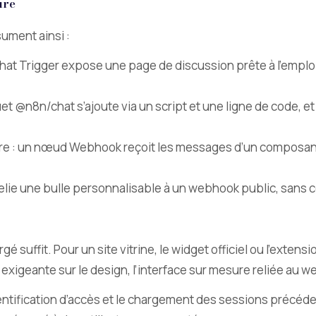
ure
ument ainsi :
at Trigger expose une page de discussion prête à l’emploi
et @n8n/chat s’ajoute via un script et une ligne de code, et
re : un nœud Webhook reçoit les messages d’un composa
elie une bulle personnalisable à un webhook public, sans 
rgé suffit. Pour un site vitrine, le widget officiel ou l’ex
igeante sur le design, l’interface sur mesure reliée au web
entification d’accès et le chargement des sessions précéde