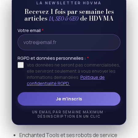
LA NEWSLETTER HDVMA
Recevez 1 fois par semaine les
articles
de HDVMA
IA, SEO & GEO
Votre email
*
RGPD et données personnelles :
*
Vos données ne seront pas commercialisées,
elle serviront seulement à vous envoyer les
informations demandées
Politique de
confidentialité RGPD
Je m'inscris
UN EMAIL PAR SEMAINE MAXIMUM ·
DÉSINSCRIPTION EN UN CLIC
Enchanted Tools et ses robots de service