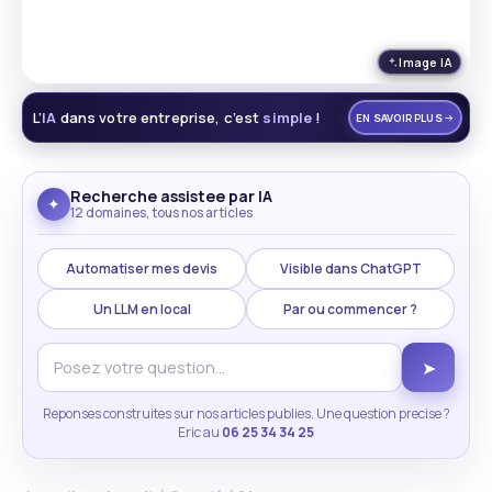
Image IA
L’
IA
dans votre entreprise, c’est
simple
!
EN SAVOIR PLUS
Recherche assistee par IA
✦
12 domaines, tous nos articles
Automatiser mes devis
Visible dans ChatGPT
Un LLM en local
Par ou commencer ?
➤
Reponses construites sur nos articles publies. Une question precise ?
Eric au
06 25 34 34 25