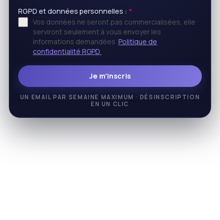
RGPD et données personnelles :
*
Vos données ne seront pas commercialisées, elle
serviront seulement à vous envoyer les
informations demandées
Politique de
confidentialité RGPD
Je m'inscris
UN EMAIL PAR SEMAINE MAXIMUM · DÉSINSCRIPTION
EN UN CLIC