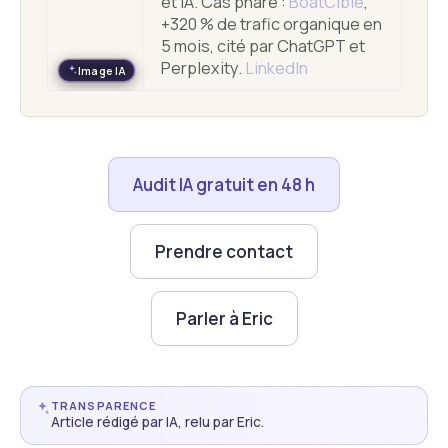
et IA. Cas phare :
BoatCible
,
+320 % de trafic organique en
5 mois, cité par ChatGPT et
Perplexity.
LinkedIn
Image IA
Audit IA gratuit en 48 h
Prendre contact
Parler à Eric
TRANSPARENCE
Article rédigé par IA, relu par Eric.