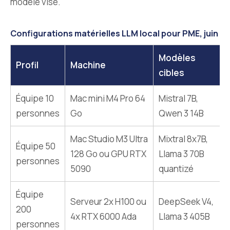
modèle visé.
Configurations matérielles LLM local pour PME, juin 2
Modèles
Profil
Machine
cibles
Équipe 10
Mac mini M4 Pro 64
Mistral 7B,
personnes
Go
Qwen 3 14B
Mac Studio M3 Ultra
Mixtral 8x7B,
Équipe 50
128 Go ou GPU RTX
Llama 3 70B
personnes
5090
quantizé
Équipe
Serveur 2x H100 ou
DeepSeek V4,
200
4x RTX 6000 Ada
Llama 3 405B
personnes