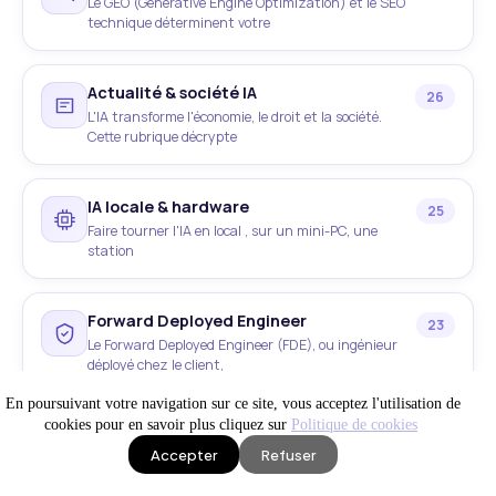
Le GEO (Generative Engine Optimization) et le SEO
technique déterminent votre
Actualité & société IA
26
L'IA transforme l'économie, le droit et la société.
Cette rubrique décrypte
IA locale & hardware
25
Faire tourner l'IA en local , sur un mini-PC, une
station
Forward Deployed Engineer
23
Le Forward Deployed Engineer (FDE), ou ingénieur
déployé chez le client,
En poursuivant votre navigation sur ce site, vous acceptez l'utilisation de
cookies pour en savoir plus cliquez sur
Politique de cookies
Robots & IA physique
16
Accepter
Refuser
Les robots humanoïdes et l'IA physique passent du
laboratoire au monde
IA en production
Site WEB visible
News IA