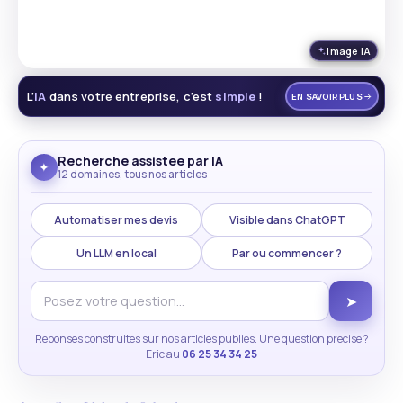
Image IA
L’
IA
dans votre entreprise, c’est
simple
!
EN SAVOIR PLUS
Recherche assistee par IA
✦
12 domaines, tous nos articles
Automatiser mes devis
Visible dans ChatGPT
Un LLM en local
Par ou commencer ?
➤
Reponses construites sur nos articles publies. Une question precise ?
Eric au
06 25 34 34 25