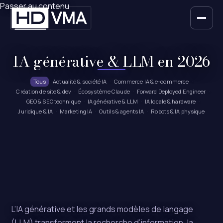
Passer au contenu
IA générative & LLM en 2026
Tous
Actualité & société IA
Commerce IA & e-commerce
·
·
·
Création de site & dev
Écosystème Claude
Forward Deployed Engineer
·
·
·
GEO & SEO technique
IA générative & LLM
IA locale & hardware
·
·
·
Juridique & IA
Marketing IA
Outils & agents IA
Robots & IA physique
·
·
·
L’IA générative et les grands modèles de langage
(LLM) transforment la recherche d’information, la