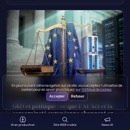
En poursuivant votre navigation sur ce site, vous acceptez l'utilisation de
cookies pour en savoir plus cliquez sur
Politique de cookies
Image IA
Accepter
Refuser
GEO et politique : ce que l’AI Act et la
souveraineté européenne changent en
2026
IA en production
Site WEB visible
News IA
GEO en 2026 : ce que l'AI Act, le DMA, le RGPD et la