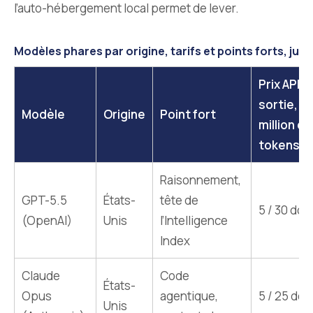
l’auto-hébergement local permet de lever.
Modèles phares par origine, tarifs et points forts, juin
Prix API (
sortie, p
Modèle
Origine
Point fort
million de
tokens)
Raisonnement,
GPT-5.5
États-
tête de
5 / 30 doll
(OpenAI)
Unis
l’Intelligence
Index
Claude
Code
États-
Opus
agentique,
5 / 25 doll
Unis