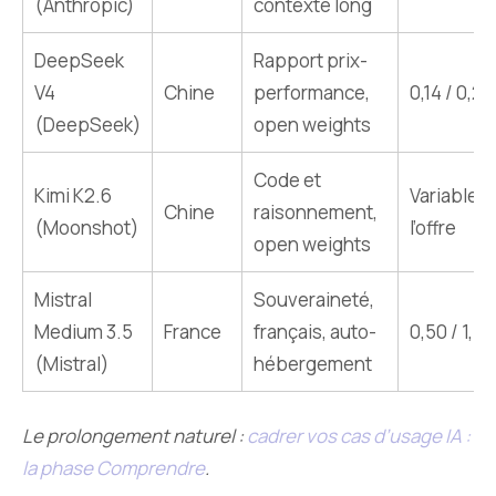
(Anthropic)
contexte long
DeepSeek
Rapport prix-
V4
Chine
performance,
0,14 / 0,28
(DeepSeek)
open weights
Code et
Kimi K2.6
Variable s
Chine
raisonnement,
(Moonshot)
l’offre
open weights
Mistral
Souveraineté,
Medium 3.5
France
français, auto-
0,50 / 1,50
(Mistral)
hébergement
Le prolongement naturel :
cadrer vos cas d’usage IA :
la phase Comprendre
.