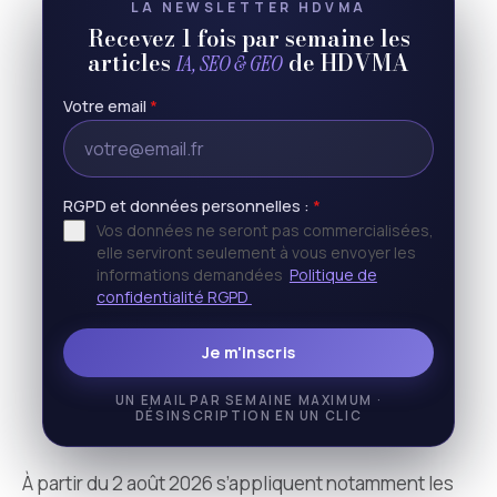
LA NEWSLETTER HDVMA
Recevez 1 fois par semaine les
articles
de HDVMA
IA, SEO & GEO
Votre email
*
RGPD et données personnelles :
*
Vos données ne seront pas commercialisées,
elle serviront seulement à vous envoyer les
informations demandées
Politique de
confidentialité RGPD
Je m'inscris
UN EMAIL PAR SEMAINE MAXIMUM ·
DÉSINSCRIPTION EN UN CLIC
À partir du 2 août 2026 s’appliquent notamment les