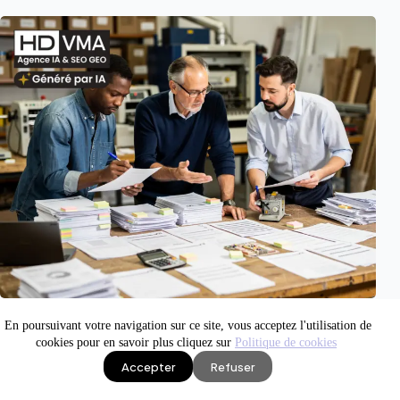
En poursuivant votre navigation sur ce site, vous acceptez l'utilisation de
cookies pour en savoir plus cliquez sur
Politique de cookies
Accepter
Refuser
Image IA
IA en production
Site WEB visible
News IA
Claude Opus 5 : ce que le nouveau modèle d’Anthropic change