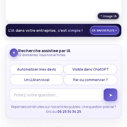
Image IA
L’
IA
dans votre entreprise, c’est
simple
!
EN SAVOIR PLUS
Recherche assistee par IA
✦
12 domaines, tous nos articles
Automatiser mes devis
Visible dans ChatGPT
Un LLM en local
Par ou commencer ?
➤
Reponses construites sur nos articles publies. Une question precise ?
Eric au
06 25 34 34 25