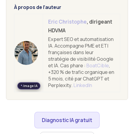
À propos de l’auteur
Eric Christophe
, dirigeant
HDVMA
Expert SEO et automatisation
IA. Accompagne PME et ETI
françaises dans leur
stratégie de visibilité Google
et IA. Cas phare :
BoatCible
,
+320 % de trafic organique en
5 mois, cité par ChatGPT et
Perplexity.
LinkedIn
Image IA
Diagnostic IA gratuit