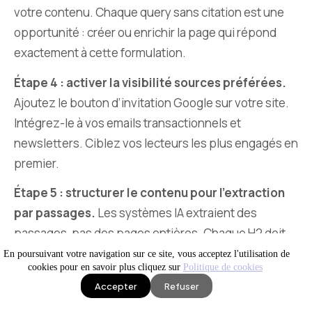
votre contenu. Chaque query sans citation est une
opportunité : créer ou enrichir la page qui répond
exactement à cette formulation.
Étape 4 : activer la visibilité sources préférées.
Ajoutez le bouton d’invitation Google sur votre site.
Intégrez-le à vos emails transactionnels et
newsletters. Ciblez vos lecteurs les plus engagés en
premier.
Étape 5 : structurer le contenu pour l’extraction
par passages.
Les systèmes IA extraient des
passages, pas des pages entières. Chaque H2 doit
ouvrir sur une réponse autonome. Les FAQ doivent
En poursuivant votre navigation sur ce site, vous acceptez l'utilisation de
cookies pour en savoir plus cliquez sur
Politique de cookies
être auto-suffisantes, balisées en FAQPage. Les
Accepter
Refuser
chiffres portent leur source en ligne. Notre article sur
IA en production
Site WEB visible
News IA