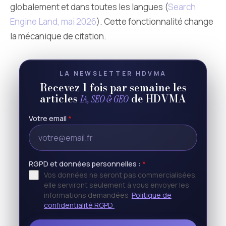
globalement et dans toutes les langues (
Search
Engine Land, mai 2026
). Cette fonctionnalité change
la mécanique de citation.
LA NEWSLETTER HDVMA
Recevez 1 fois par semaine les
articles
de HDVMA
IA, SEO & GEO
Votre email
*
RGPD et données personnelles :
*
Vos données ne seront pas commercialisées,
elle serviront seulement à vous envoyer les
informations demandées
Politique de
confidentialité RGPD