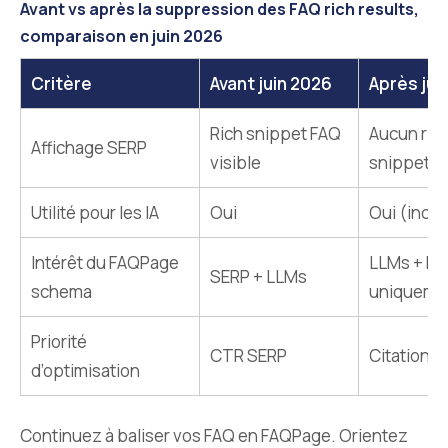
Avant vs après la suppression des FAQ rich results,
comparaison en juin 2026
Critère
Avant juin 2026
Après jui
Rich snippet FAQ
Aucun ric
Affichage SERP
visible
snippet F
Utilité pour les IA
Oui
Oui (inch
Intérêt du FAQPage
LLMs + R
SERP + LLMs
schema
uniqueme
Priorité
CTR SERP
Citation IA
d’optimisation
Continuez à baliser vos FAQ en FAQPage. Orientez