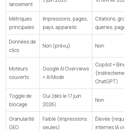
lancement
Métriques
Impressions, pages,
Citations, grou
principales
pays, appareils
queries, pages
Données de
Non (prévu)
Non
clics
Copilot + Bing
Moteurs
Google AI Overviews
(indirectement
couverts
+ AI Mode
ChatGPT)
Toggle de
Oui (dès le 17 juin
Non
blocage
2026)
Granularité
Faible (impressions
Élevée (requêt
GEO
seules)
internes IA visi