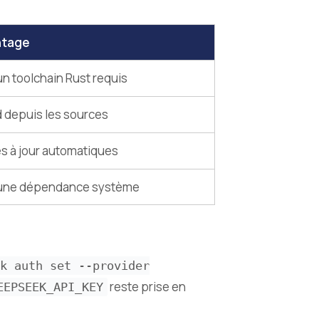
ntage
n toolchain Rust requis
d depuis les sources
s à jour automatiques
une dépendance système
k auth set --provider
reste prise en
EEPSEEK_API_KEY