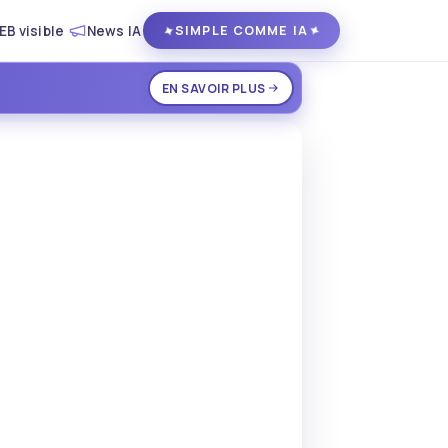
EB visible
News IA
✦
✦
SIMPLE COMME IA
EN SAVOIR PLUS