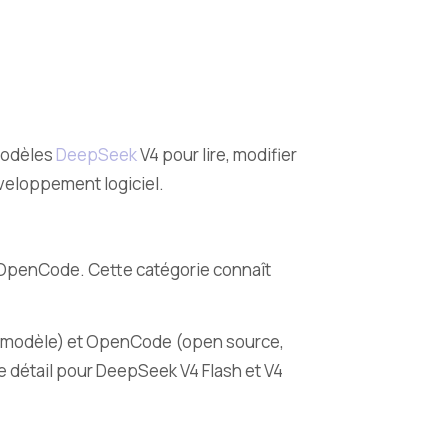
 modèles
DeepSeek
V4 pour lire, modifier
éveloppement logiciel.
et OpenCode. Cette catégorie connaît
ti-modèle) et OpenCode (open source,
e détail pour DeepSeek V4 Flash et V4