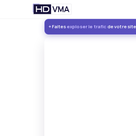
Passer
Faites
exploser le trafic
de votre sit
au
✦
contenu