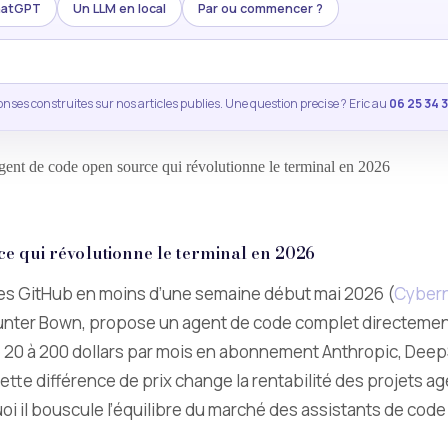
ChatGPT
Un LLM en local
Par ou commencer ?
nses construites sur nos articles publies. Une question precise ? Eric au
06 25 34 
ent de code open source qui révolutionne le terminal en 2026
e qui révolutionne le terminal en 2026
les GitHub en moins d’une semaine début mai 2026 (
Cybern
ter Bown, propose un agent de code complet directement d
20 à 200 dollars par mois en abonnement Anthropic, DeepSe
Cette différence de prix change la rentabilité des projets a
i il bouscule l’équilibre du marché des assistants de code 