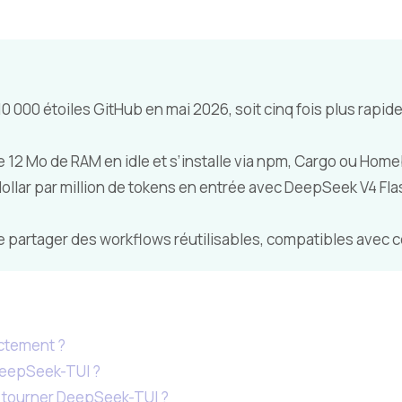
 000 étoiles GitHub en mai 2026, soit cinq fois plus rapi
upe 12 Mo de RAM en idle et s’installe via npm, Cargo ou Hom
ollar par million de tokens en entrée avec DeepSeek V4 Flash
e partager des workflows réutilisables, compatibles avec 
ctement ?
DeepSeek-TUI ?
t tourner DeepSeek-TUI ?