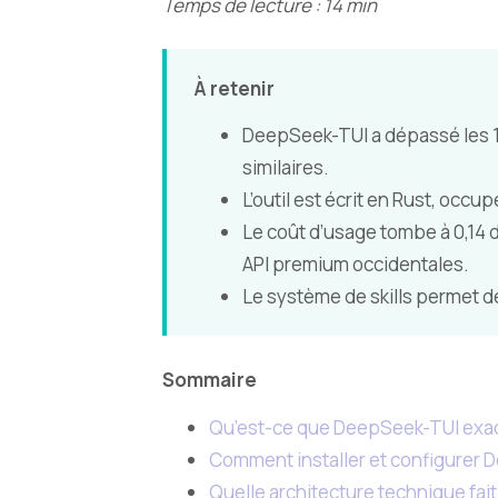
Temps de lecture : 14 min
À retenir
DeepSeek-TUI a dépassé les 10
similaires.
L’outil est écrit en Rust, occ
Le coût d’usage tombe à 0,14 d
API premium occidentales.
Le système de skills permet d
Sommaire
Qu’est-ce que DeepSeek-TUI exa
Comment installer et configurer 
Quelle architecture technique fai