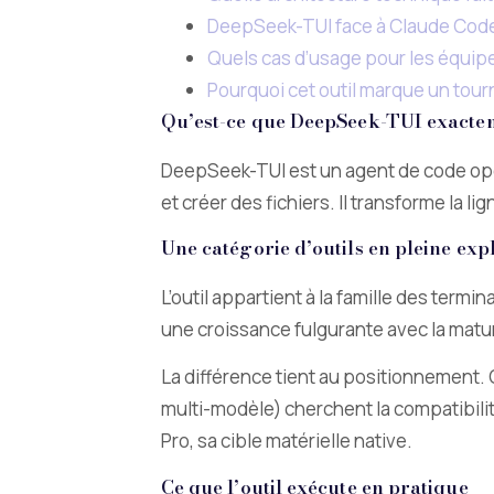
DeepSeek-TUI face à Claude Code 
Quels cas d’usage pour les équi
Pourquoi cet outil marque un tour
Qu’est-ce que DeepSeek-TUI exacte
DeepSeek-TUI est un agent de code open
et créer des fichiers. Il transforme la
Une catégorie d’outils en pleine exp
L’outil appartient à la famille des ter
une croissance fulgurante avec la mat
La différence tient au positionnement.
multi-modèle) cherchent la compatibilit
Pro, sa cible matérielle native.
Ce que l’outil exécute en pratique