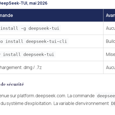
e DeepSeek-TUI, mai 2026
mande
Ava
Aucu
 install -g deepseek-tui
Buil
go install deepseek-tui-cli
Mise
w install deepseek-tui
hargement .dmg / .7z
Auc
 de sécurité
 obtenue sur platform.deepseek.com. La commande
deepsee
g du système d’exploitation. La variable d’environnement
D