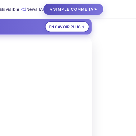
EB visible
News IA
✦
✦
SIMPLE COMME IA
EN SAVOIR PLUS