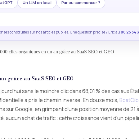
ChatGPT
Un LLM en local
Par ou commencer ?
nses construites sur nos articles publies. Une question precise ? Eric au
06 25 34 
 000 clics organiques en un an grâce au SaaS SEO et GEO
n an grâce au SaaS SEO et GEO
urd’hui sans le moindre clic dans 68,01 % des cas aux État
dentielle a pris le chemin inverse. En douze mois,
BoatCib
ons sur Google, en grimpant d’une position moyenne de 21
té, aucun achat de trafic : cette croissance vient d’un pipe