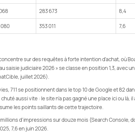
 068
283 673
8,4
1 080
353 011
7,6
se concentre sur des requêtes à forte intention d’achat, où 
saisie judiciaire 2026 » se classe en position 1,3, avec un t
tCible, juillet 2026).
vies, 711 se positionnent dans le top 10 de Google et 82 dan
huté aussi vite : le site n’a pas gagné une place ici ou là, 
sume les points saillants de cette trajectoire.
28 millions d’impressions sur douze mois (Search Console, d
2025, 7,6 en juin 2026.