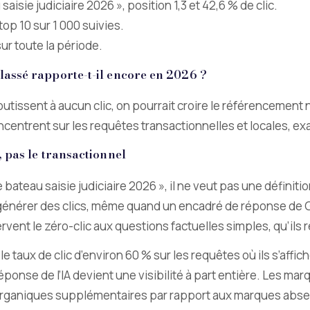
isie judiciaire 2026 », position 1,3 et 42,6 % de clic.
top 10 sur 1 000 suivies.
ur toute la période.
lassé rapporte-t-il encore en 2026 ?
utissent à aucun clic, on pourrait croire le référencement 
ncentrent sur les requêtes transactionnelles et locales, ex
, pas le transactionnel
eau saisie judiciaire 2026 », il ne veut pas une définition :
générer des clics, même quand un encadré de réponse de Go
rvent le zéro-clic aux questions factuelles simples, qu’ils 
 taux de clic d’environ 60 % sur les requêtes où ils s’affich
 réponse de l’IA devient une visibilité à part entière. Les m
organiques supplémentaires par rapport aux marques abs