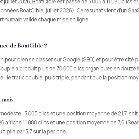
et juillet 2026, BoatCible est passé de 3 005 à 11 080 clics
onnées BoatCible, juillet 2026). Ce résultat vient d’un Saa
t humain valide chaque mise en ligne.
ance de BoatCible ?
on pour bien se classer sur Google (SEO) et pour être cité
couple a produit plus de 70 000 clics organiques en douze m
 : le trafic double, puis triple, pendant que la position m
 mois
it modeste : 3 005 clics et une position moyenne de 21,7, soi
26 affiche 11 080 clics et une position moyenne de 7,6 (Sea
tiplié par 3,7 sur la période.