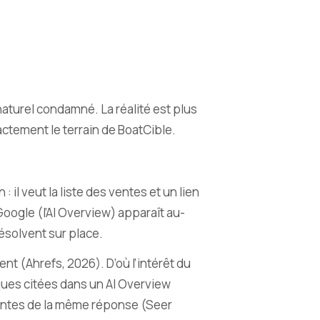
naturel condamné. La réalité est plus
actement le terrain de BoatCible.
 il veut la liste des ventes et un lien
ogle (l’AI Overview) apparaît au-
résolvent sur place.
ent (Ahrefs, 2026). D’où l’intérêt du
arques citées dans un AI Overview
entes de la même réponse (Seer