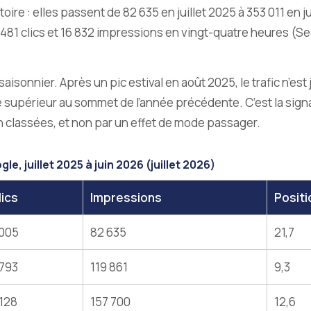
re : elles passent de 82 635 en juillet 2025 à 353 011 en ju
ré 481 clics et 16 832 impressions en vingt-quatre heures (
 saisonnier. Après un pic estival en août 2025, le trafic n’e
é supérieur au sommet de l’année précédente. C’est la sign
n classées, et non par un effet de mode passager.
, juillet 2025 à juin 2026 (juillet 2026)
lics
Impressions
Posit
 005
82 635
21,7
 793
119 861
9,3
 128
157 700
12,6