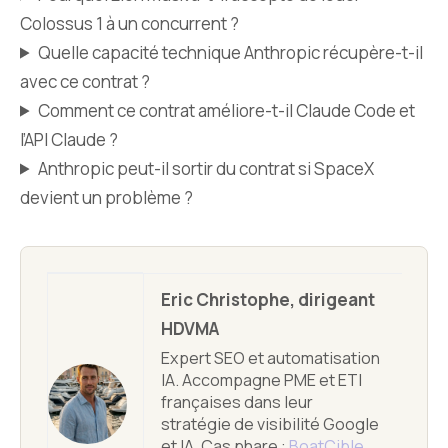
Colossus 1 à un concurrent ?
Quelle capacité technique Anthropic récupère-t-il
avec ce contrat ?
Comment ce contrat améliore-t-il Claude Code et
l’API Claude ?
Anthropic peut-il sortir du contrat si SpaceX
devient un problème ?
À
Eric Christophe, dirigeant
p
HDVMA
r
Expert SEO et automatisation
IA. Accompagne PME et ETI
o
françaises dans leur
p
stratégie de visibilité Google
o
et IA. Cas phare :
BoatCible
,