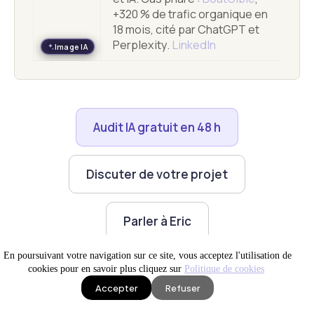
+320 % de trafic organique en
s
18 mois, cité par ChatGPT et
d
Perplexity.
LinkedIn
Image IA
e
l
’
a
Audit IA gratuit en 48 h
u
t
Discuter de votre projet
e
u
r
Parler à Eric
En poursuivant votre navigation sur ce site, vous acceptez l'utilisation de
cookies pour en savoir plus cliquez sur
Politique de cookies
Accepter
Refuser
IA en production
Site WEB visible
News IA