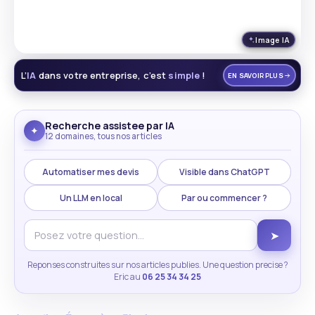
Image IA
L’
IA
dans votre entreprise, c’est
simple
!
EN SAVOIR PLUS
Recherche assistee par IA
✦
12 domaines, tous nos articles
Automatiser mes devis
Visible dans ChatGPT
Un LLM en local
Par ou commencer ?
➤
Reponses construites sur nos articles publies. Une question precise ?
Eric au
06 25 34 34 25