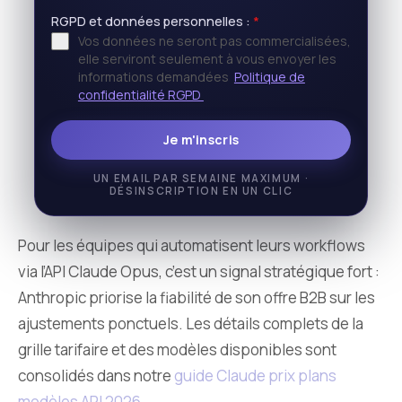
RGPD et données personnelles :
*
Vos données ne seront pas commercialisées,
elle serviront seulement à vous envoyer les
informations demandées
Politique de
confidentialité RGPD
Je m'inscris
UN EMAIL PAR SEMAINE MAXIMUM ·
DÉSINSCRIPTION EN UN CLIC
Pour les équipes qui automatisent leurs workflows
via l’API Claude Opus, c’est un signal stratégique fort :
Anthropic priorise la fiabilité de son offre B2B sur les
ajustements ponctuels. Les détails complets de la
grille tarifaire et des modèles disponibles sont
consolidés dans notre
guide Claude prix plans
modèles API 2026
.