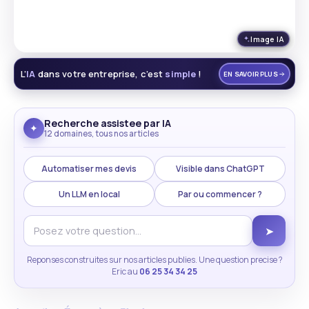
Image IA
L’
IA
dans votre entreprise, c’est
simple
!
EN SAVOIR PLUS
Recherche assistee par IA
✦
12 domaines, tous nos articles
Automatiser mes devis
Visible dans ChatGPT
Un LLM en local
Par ou commencer ?
➤
Reponses construites sur nos articles publies. Une question precise ?
Eric au
06 25 34 34 25