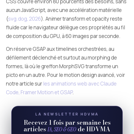
CSS couvre environ 80 pourcents des besoins, sans
aucun JavaScript, avec une accélération matérielle
(
svg.dog, 2026
). Animer transform et opacity reste
fluide car le navigateur délègue ces propriétés au fil
de composition du GPU, à 60 images par seconde.
On réserve GSAP aux timelines orchestrées, au
défilement déclenché et surtout au morphing de
formes, là où le greffon MorphSVG transforme un
picto en un autre. Pour le motion design avancé, voir
notre article sur
les animations web avec Claude
Code, Framer Motion et GSAP
.
LA NEWSLETTER HDVMA
Recevez 1 fois par semaine les
articles
de HDVMA
IA, SEO & GEO