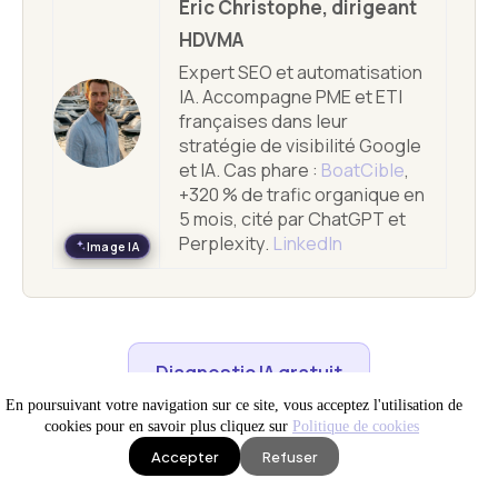
Eric Christophe, dirigeant
HDVMA
Expert SEO et automatisation
IA. Accompagne PME et ETI
françaises dans leur
stratégie de visibilité Google
et IA. Cas phare :
BoatCible
,
+320 % de trafic organique en
5 mois, cité par ChatGPT et
Perplexity.
LinkedIn
Image IA
Diagnostic IA gratuit
En poursuivant votre navigation sur ce site, vous acceptez l'utilisation de
cookies pour en savoir plus cliquez sur
Politique de cookies
Nous écrire
Accepter
Refuser
IA en production
Site WEB visible
News IA