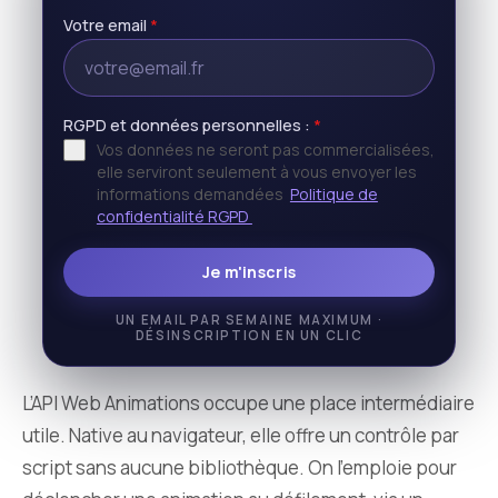
Votre email
*
RGPD et données personnelles :
*
Vos données ne seront pas commercialisées,
elle serviront seulement à vous envoyer les
informations demandées
Politique de
confidentialité RGPD
Je m'inscris
UN EMAIL PAR SEMAINE MAXIMUM ·
DÉSINSCRIPTION EN UN CLIC
L’API Web Animations occupe une place intermédiaire
utile. Native au navigateur, elle offre un contrôle par
script sans aucune bibliothèque. On l’emploie pour