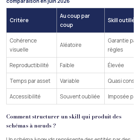
comparaison en juin 2026
Au coup par
Critère
Skill outillé
coup
Cohérence
Garantie par 
Aléatoire
visuelle
règles
Reproductibilité
Faible
Élevée
Temps par asset
Variable
Quasi consta
Accessibilité
Souvent oubliée
Imposée par le
Comment structurer un skill qui produit des
schémas à nœuds ?
Un schéma à nœuds représente des entités par des