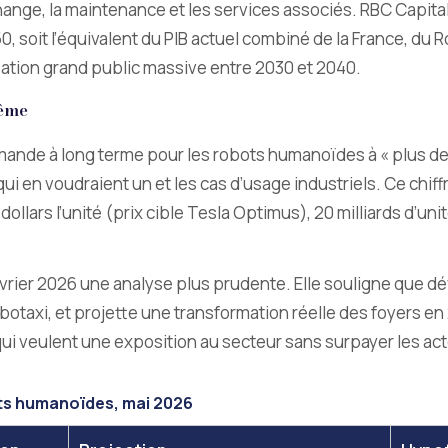
ange, la maintenance et les services associés. RBC Capital 
050, soit l’équivalent du PIB actuel combiné de la France, du
tion grand public massive entre 2030 et 2040.
même
emande à long terme pour les robots humanoïdes à « plus de 2
i en voudraient un et les cas d’usage industriels. Ce chiffre
dollars l’unité (prix cible Tesla Optimus), 20 milliards d’
évrier 2026 une analyse plus prudente. Elle souligne que 
botaxi, et projette une transformation réelle des foyers e
ui veulent une exposition au secteur sans surpayer les act
ts humanoïdes, mai 2026