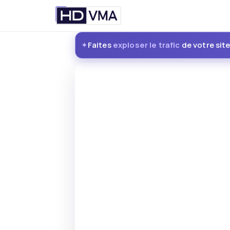
Passer
Faites
exploser le trafic
de votre sit
au
✦
contenu