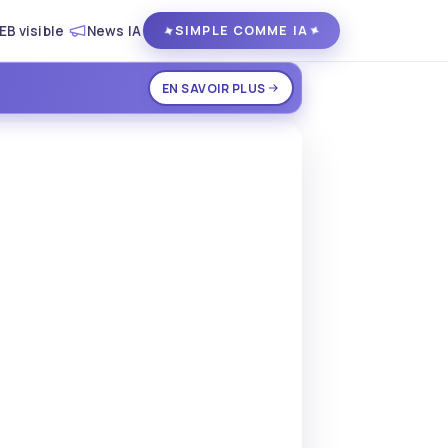
EB visible
News IA
✦
✦
SIMPLE COMME IA
EN SAVOIR PLUS