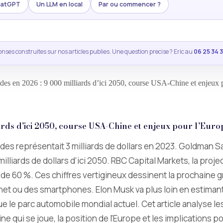
ChatGPT
Un LLM en local
Par ou commencer ?
nses construites sur nos articles publies. Une question precise ? Eric au
06 25 34 
es en 2026 : 9 000 milliards d’ici 2050, course USA-Chine et enjeux 
rds d’ici 2050, course USA-Chine et enjeux pour l’Euro
s représentait 3 milliards de dollars en 2023. Goldman Sac
lliards de dollars d’ici 2050. RBC Capital Markets, la projec
us de 60 %. Ces chiffres vertigineux dessinent la prochain
rnet ou des smartphones. Elon Musk va plus loin en estiman
 que le parc automobile mondial actuel. Cet article analys
e qui se joue, la position de l’Europe et les implications po