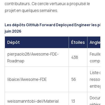
contributeurs. Ce cercle vertueux a propulsé le
projet en quelques semaines.
Les dépôts GitHub Forward Deployed Engineer les plus 
juin 2026
Dépôt
Étoiles
Angle
pierpaolo28/Awesome-FDE-
Feuille 
438
Roadmap
complèt
Liste de
libaice/Awesome-FDE
56
ressour
entrepr
Docume
weissmanntobi-del/Material
13
référen