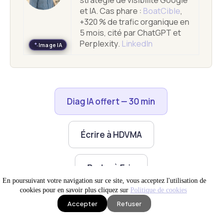
et IA. Cas phare :
BoatCible
,
+320 % de trafic organique en
5 mois, cité par ChatGPT et
Perplexity.
LinkedIn
Image IA
Diag IA offert — 30 min
Écrire à HDVMA
Parler à Eric
En poursuivant votre navigation sur ce site, vous acceptez l'utilisation de
cookies pour en savoir plus cliquez sur
Politique de cookies
Accepter
Refuser
IA en production
Site WEB visible
News IA