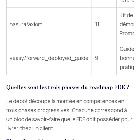
Kit de
hasura/axiom
11
démonst
Prompt
Guide d
yeasy/forward_deployed_guide
9
bonnes
pratiqu
Quelles sont les trois phases du roadmap FDE ?
Le dépôt découpe la montée en compétences en
trois phases progressives. Chacune correspond à
un bloc de savoir-faire que le FDE doit posséder pour
livrer chez un client.