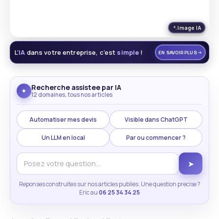
Image IA
L’
IA
dans votre entreprise, c’est
simple
!
EN SAVOIR PLUS
Recherche assistee par IA
✦
12 domaines, tous nos articles
Automatiser mes devis
Visible dans ChatGPT
Un LLM en local
Par ou commencer ?
➤
Reponses construites sur nos articles publies. Une question precise ?
Eric au
06 25 34 34 25