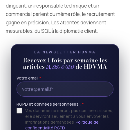
dirigeant, un responsable technique et un
commercial parlent du même rôle, le recrutement
gagne en précision. Les attentes deviennent
mesurables, du SQL à la diplomatie client.
LA NEWSLETTER HDVMA
Recevez 1 fois par semaine les
articles
de HDVMA
IA, SEO & GEO
Votre email
*
RGPD et données personnelles :
*
Vos données ne seront pas commercialisées,
elle serviront seulement à vous envoyer les
informations demandées
Politique de
confidentialité RGPD